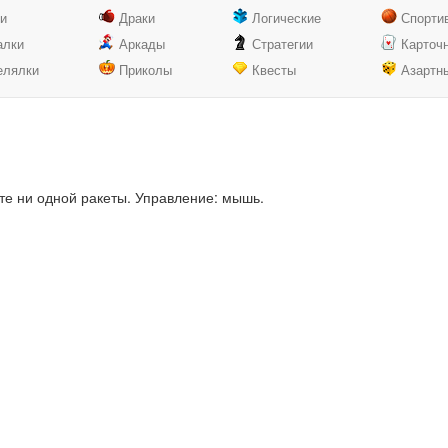
ки
Драки
Логические
Спорти
алки
Аркады
Стратегии
Карточ
елялки
Приколы
Квесты
Азартн
те ни одной ракеты. Управление: мышь.