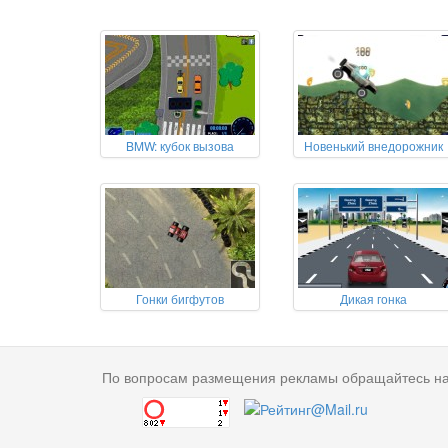
BMW: кубок вызова
Новенький внедорожник
Гонки бигфутов
Дикая гонка
По вопросам размещения рекламы обращайтесь н