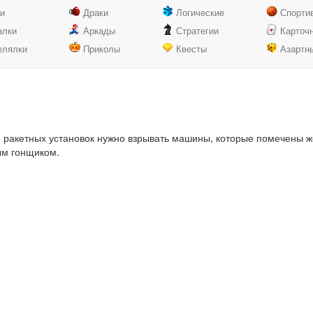
ки
Драки
Логические
Спорти
алки
Аркады
Стратегии
Карточ
елялки
Приколы
Квесты
Азартн
 ракетных установок нужно взрывать машины, которые помечены ж
ым гонщиком.