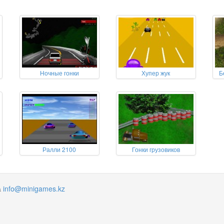
Ночные гонки
Хупер жук
Б
Ралли 2100
Гонки грузовиков
а
info@minigames.kz