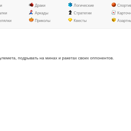
ки
Драки
Логические
Спорти
алки
Аркады
Стратегии
Карточ
елялки
Приколы
Квесты
Азартн
пулемета, подрывать на минах и ракетах своих оппонентов.