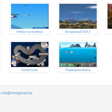
Киборг из космоса
Воздушный бой 2
Космогонки
Подводная война
а
info@minigames.kz