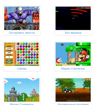
Осторожно, монстр
Бит-машина
Связка
Марио стрелялка
Марио Сурвиваль
Чудовищные грузовики