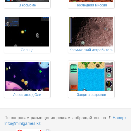
В космоме
Последняя миссия
Солнце
Космический истребитель
Ловец звезд Оли
Защита островов
По вопросам размещения рекламы обращайтесь на
Наверх
info@minigames.kz