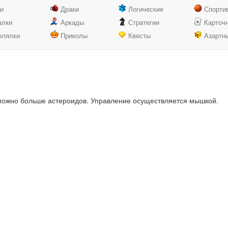
ки
Драки
Логические
Спорти
алки
Аркады
Стратегии
Карточ
елялки
Приколы
Квесты
Азартн
 можно больше астероидов. Управление осуществляется мышкой.