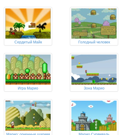
Сердитый Майк
Голодный человек
Игра Марио
Зона Марио
Марио: огненные шарики
Марио Сурвиваль