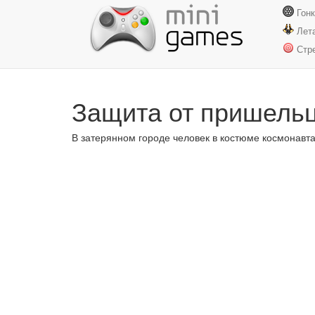
Гон
Лет
Стр
Защита от пришель
В затерянном городе человек в костюме космонавт