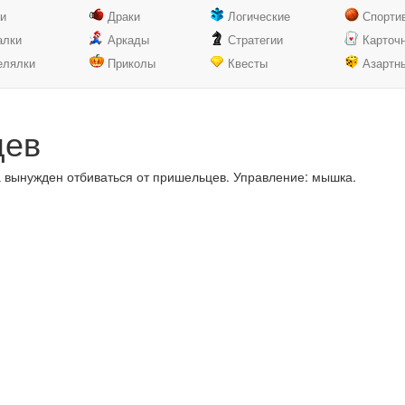
ки
Драки
Логические
Спорти
алки
Аркады
Стратегии
Карточ
елялки
Приколы
Квесты
Азартн
цев
а вынужден отбиваться от пришельцев. Управление: мышка.