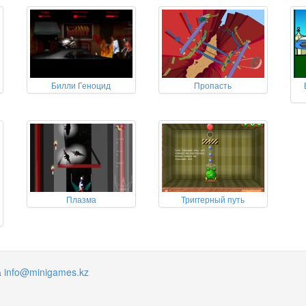
Билли Геноцид
Пропасть
Плазма
Триггерный путь
а
info@minigames.kz