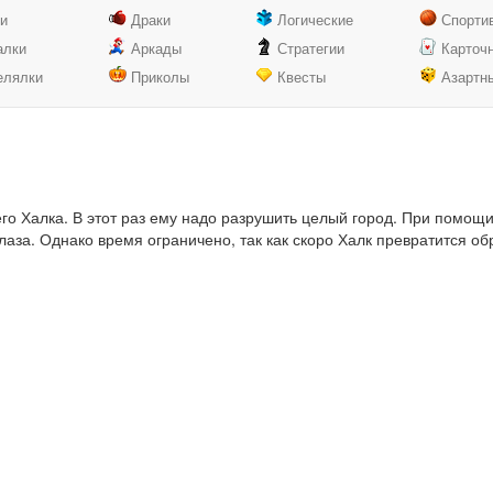
ки
Драки
Логические
Спорти
алки
Аркады
Стратегии
Карточ
елялки
Приколы
Квесты
Азартн
о Халка. В этот раз ему надо разрушить целый город. При помощи
лаза. Однако время ограничено, так как скоро Халк превратится об