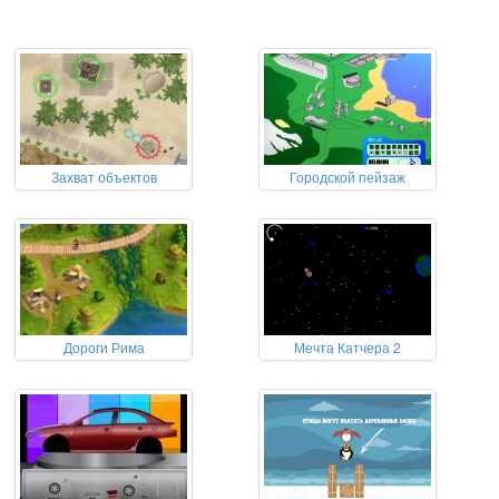
Захват объектов
Городской пейзаж
Дороги Рима
Мечта Катчера 2