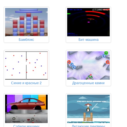
Бамблокс
Бит-машина
Синие и красные 2
Драгоценные камни
Собери машину
Летающие пингвины