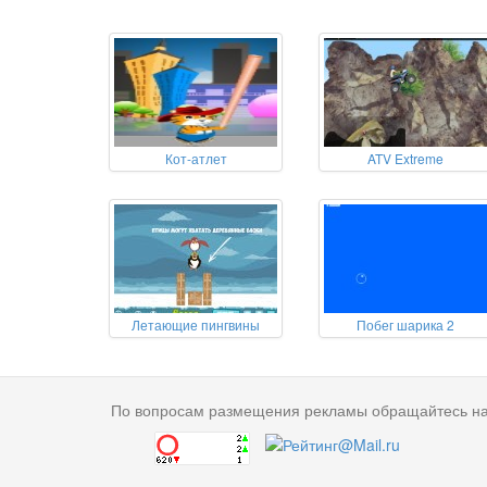
Кот-атлет
ATV Extreme
Летающие пингвины
Побег шарика 2
По вопросам размещения рекламы обращайтесь н