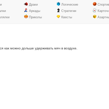
ки
Драки
Логические
Спорти
алки
Аркады
Стратегии
Карточ
елялки
Приколы
Квесты
Азартн
ься как можно дольше удерживать мяч в воздухе.