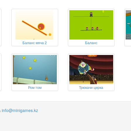
Баланс мяча 2
Баланс
Ром том
Трюкачи цирка
а
info@minigames.kz