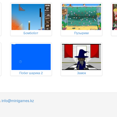
Бомбобот
Пузырики
Побег шарика 2
Замок
а
info@minigames.kz