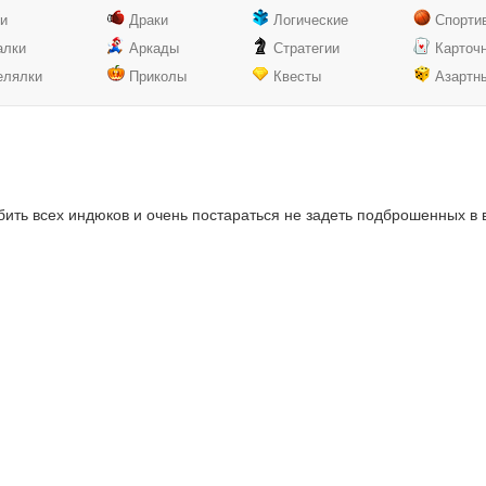
ки
Драки
Логические
Спорти
алки
Аркады
Стратегии
Карточ
елялки
Приколы
Квесты
Азартн
бить всех индюков и очень постараться не задеть подброшенных в в