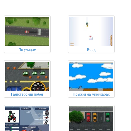
По улицам
Борд
Гангстерский побег
Прыжки на миникарах