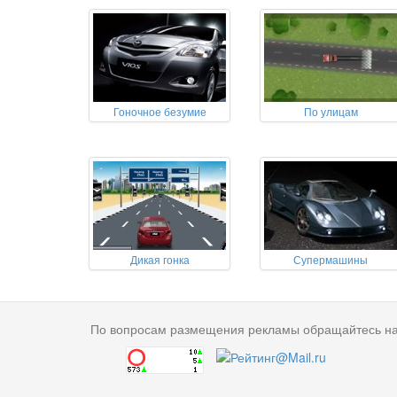
Гоночное безумие
По улицам
Дикая гонка
Супермашины
По вопросам размещения рекламы обращайтесь н