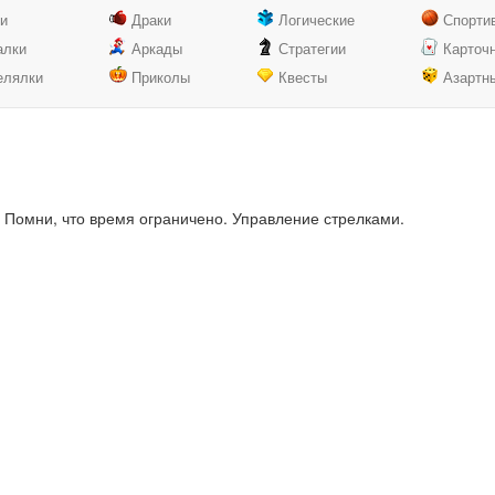
ки
Драки
Логические
Спорти
алки
Аркады
Стратегии
Карточ
елялки
Приколы
Квесты
Азартн
 Помни, что время ограничено. Управление стрелками.