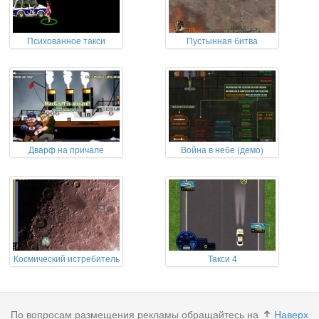
Психованное такси
Пустынная битва
Дварф на причале
Война в небе (демо)
Космический истребитель
Такси 4
По вопросам размещения рекламы обращайтесь на
Наверх