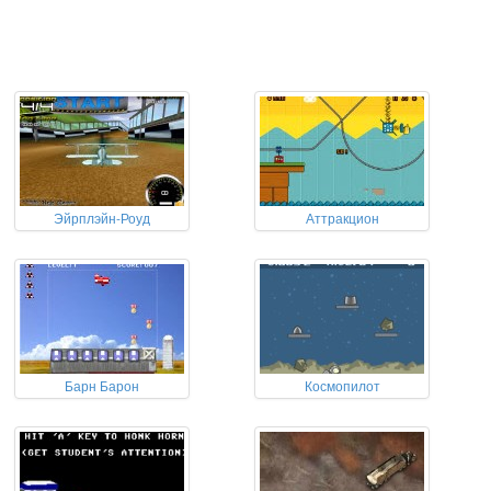
Эйрплэйн-Роуд
Аттракцион
Барн Барон
Космопилот