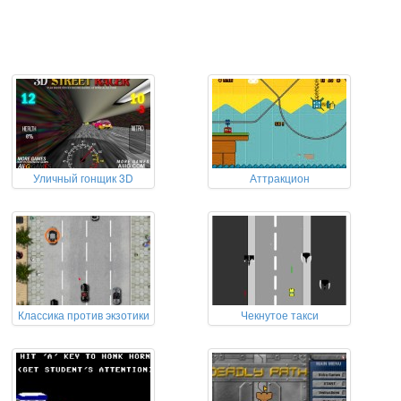
Уличный гонщик 3D
Аттракцион
Классика против экзотики
Чекнутое такси