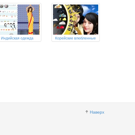
Индийская одежда
Корейские влюбленные
Наверх