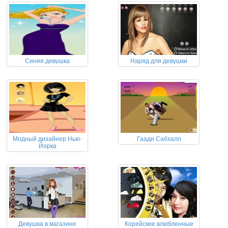
Синяя девушка
Наряд для девушки
Модный дизайнер Нью-
Гаади Сабхалл
Йорка
Девушка в магазине
Корейские влюбленные