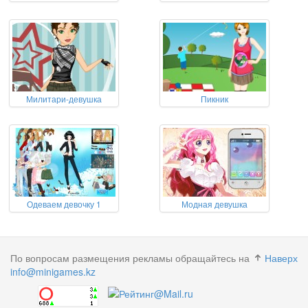
Милитари-девушка
Пикник
Одеваем девочку 1
Модная девушка
По вопросам размещения рекламы обращайтесь на
Наверх
info@minigames.kz