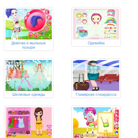
Девочка и мыльные
Одевайка
пузыри
Шелковые одежды
Гламкрная стюардесса