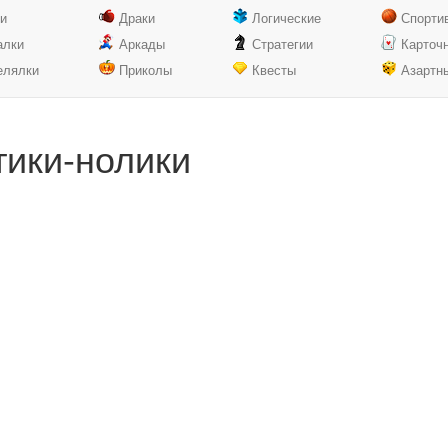
ки
Драки
Логические
Спорти
алки
Аркады
Стратегии
Карточ
елялки
Приколы
Квесты
Азартн
тики-нолики