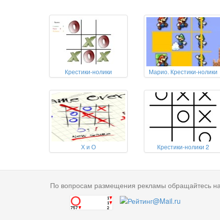
Крестики-нолики
Марио. Крестики-нолики
Х и О
Крестики-нолики 2
По вопросам размещения рекламы обращайтесь н