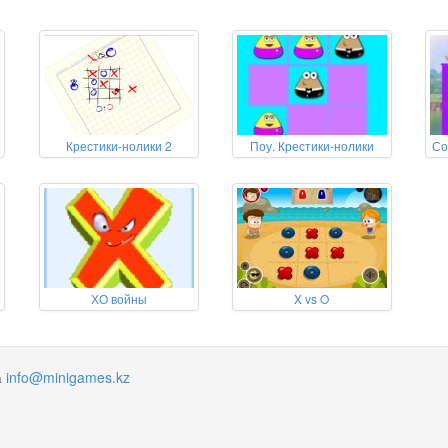
Крестики-нолики 2
Поу. Крестики-нолики
Со
ХО войны
X vs O
а
info@minigames.kz