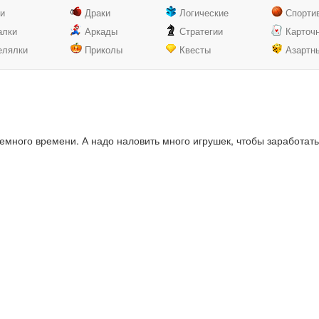
ки
Драки
Логические
Спорти
алки
Аркады
Стратегии
Карточ
елялки
Приколы
Квесты
Азартн
много времени. А надо наловить много игрушек, чтобы заработать