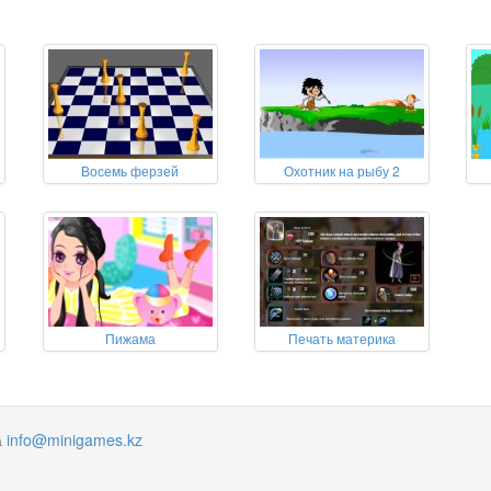
Восемь ферзей
Охотник на рыбу 2
Пижама
Печать материка
а
info@minigames.kz