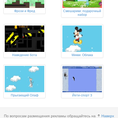
Фрози и Фред
Смешарики: подарочный
набор
Наведение бота
Микки. Облака
Прыгающий Олаф
Йети-спорт 3
По вопросам размещения рекламы обращайтесь на
Наверх