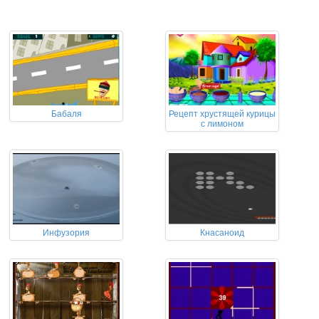
Бабаля
Рецепт хрустящей курицы
с лимоном
Инфузория
Кнасаноид