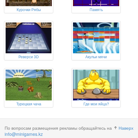
Курочки Рябы
Память
Реверси 3D
Акульи мячи
Турецкая чача
Где мои яйца?
По вопросам размещения рекламы обращайтесь на
Наверх
info@minigames.kz