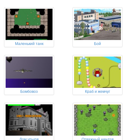
Маленький танк
Бой
Бомбовоз
Краб и жемчуг
Дом упыря
Отважный ниндзя