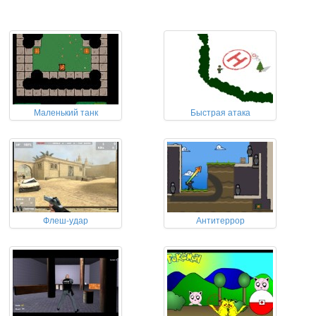
Маленький танк
Быстрая атака
Флеш-удар
Антитеррор