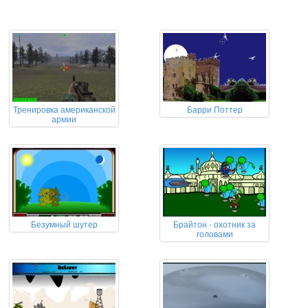
Тренировка американской
Барри Поттер
армии
Безумный шутер
Брайтон - охотник за
головами