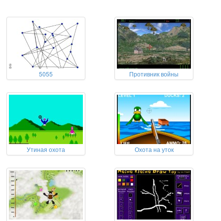
5055
Противник войны
Утиная охота
Охота на уток