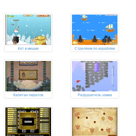
Кот в мешке
Стреляем по кораблям
Капитан пиратов
Разрушитель замка