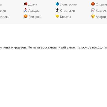
ки
Драки
Логические
Спорти
алки
Аркады
Стратегии
Карточ
елялки
Приколы
Квесты
Азартн
олчища муравьев. По пути восстанавливай запас патронов находя а