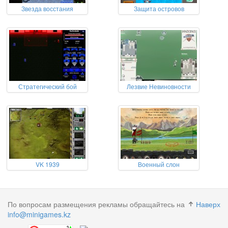
Звезда восстания
Защита островов
Стратегический бой
Лезвие Невиновности
VK 1939
Военный слон
По вопросам размещения рекламы обращайтесь на
Наверх
info@minigames.kz