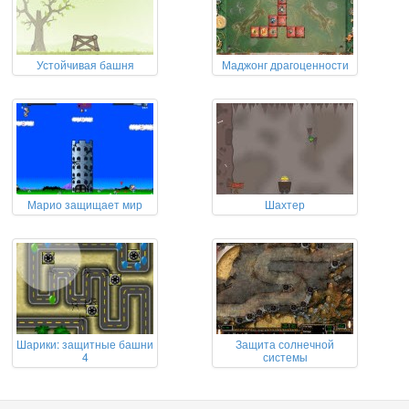
Устойчивая башня
Маджонг драгоценности
Марио защищает мир
Шахтер
Шарики: защитные башни
Защита солнечной
4
системы