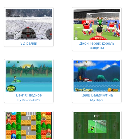
3D ралли
Джон Терри: король
защиты
Бен10: водное
Краш Бандикут на
путешествие
скутере