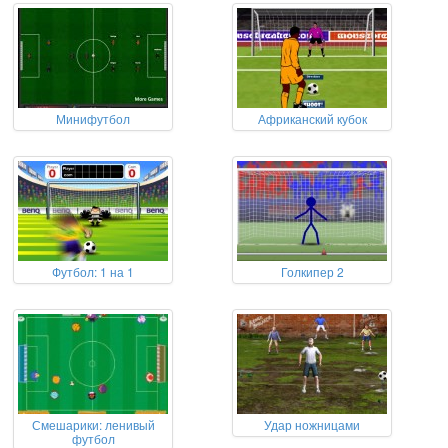
Минифутбол
Африканский кубок
Футбол: 1 на 1
Голкипер 2
Смешарики: ленивый
Удар ножницами
футбол