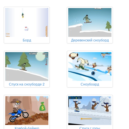
Борд
Деревенский сноуборд
Спуск на сноуборде 2
Сноубоард
Ковбой-байкер
Спуск с горы