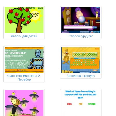
Яблоки для детей
Спроси гуру Джо
Краш-тест манекена 2 -
Виселица с кенгуру
Перебор