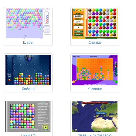
Шары
Связка
Кобалл
Коллапс
Линии Ф
Знаешь ли ты свою