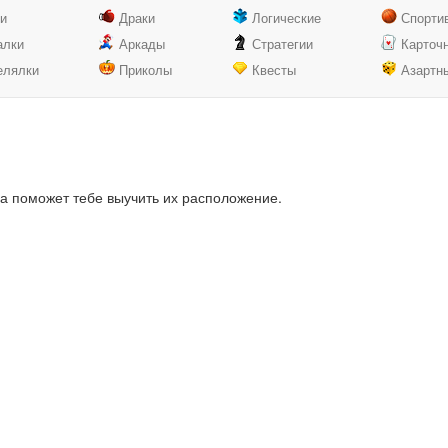
ки
Драки
Логические
Спорти
алки
Аркады
Стратегии
Карточ
елялки
Приколы
Квесты
Азартн
ра поможет тебе выучить их расположение.