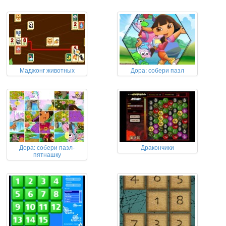
Маджонг животных
Дора: собери пазл
Дора: собери пазл-
Дракончики
пятнашку