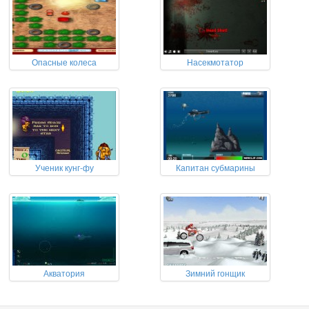
Опасные колеса
Насекмотатор
Ученик кунг-фу
Капитан субмарины
Акватория
Зимний гонщик