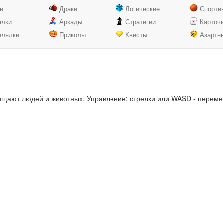
ки
Драки
Логические
Спорти
алки
Аркады
Стратегии
Карточ
елялки
Приколы
Квесты
Азартн
хищают людей и животных. Управление: стрелки или WASD - перем