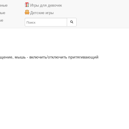
вные
Игры для девочек
ные
Детские игры
ые
ещение, мышь - включить/отключить притягивающий