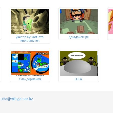
Доктор Ку: комната
Догадайся где
инопланетян
Слайдермания
U.F.A.
а
info@minigames.kz