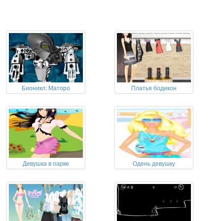
Бионикл: Маторо
Платья бодикон
Девушка в парке
Одень девушку