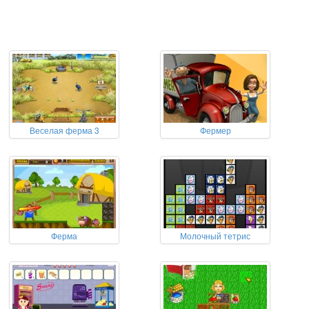
Веселая ферма 3
Фермер
Ферма
Молочный тетрис