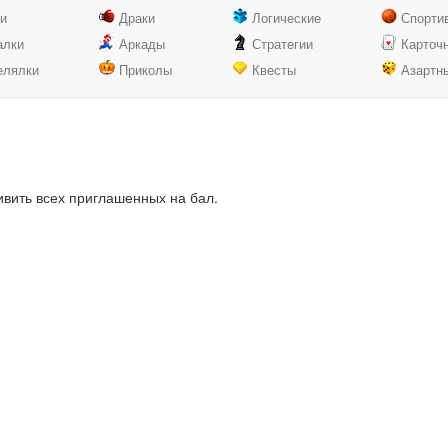
ки
Драки
Логические
Спорти
алки
Аркады
Стратегии
Карточ
елялки
Приколы
Квесты
Азартн
ивить всех приглашенных на бал.