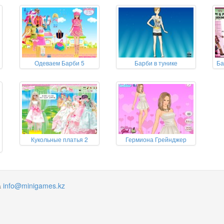
Одеваем Барби 5
Барби в тунике
Ба
Кукольные платья 2
Гермиона Грейнджер
а
info@minigames.kz