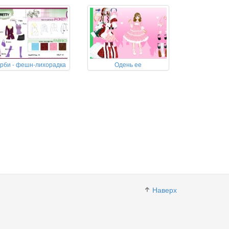
рби - фешн-лихорадка
Одень ее
Наверх