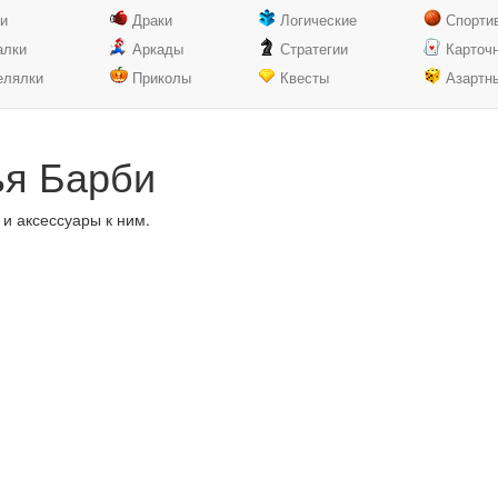
ки
Драки
Логические
Спорти
алки
Аркады
Стратегии
Карточ
елялки
Приколы
Квесты
Азартн
ья Барби
и аксессуары к ним.