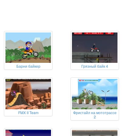
Барни байкер
Грязный байк 4
FMX II Team
Фристайл на мототрассе
2