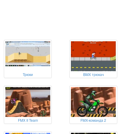
Трюки
BMX трюкач
FMX II Team
FMX-команда 2