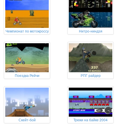
Чемпионат по мотокроссу
Нитро-ниндзя
Поездка Рейчи
РПГ райдер
Скейт-бой
Трюки на байке 2004