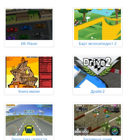
6th Racer
Барт велосипедист 2
Книга магии
Драйв 2
Лихорадка скорости
Безумные гонки