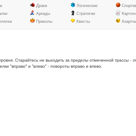
ки
Драки
Логические
Спорти
алки
Аркады
Стратегии
Карточ
елялки
Приколы
Квесты
Азартн
уровня. Старайтесь не выходить за пределы отмеченной трассы - э
елки "вправо" и "влево" - повороты вправо и влево.