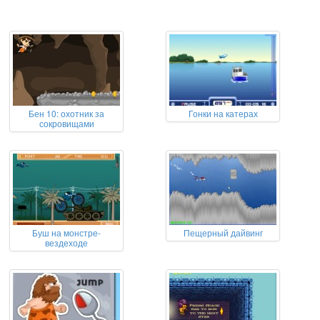
Бен 10: охотник за
Гонки на катерах
сокровищами
Буш на монстре-
Пещерный дайвинг
вездеходе