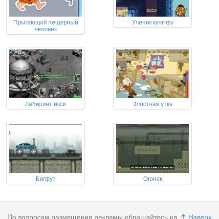
Прыгающий пещерный
Ученик кунг-фу
человек
Лабиринт икси
Злостная утка
Бигфут
Огонек
По вопросам размещения рекламы обращайтесь на
Наверх